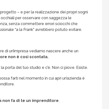
progetto – e per la realizzazione dei propri sogni
di occhiali per osservare con saggezza le
enza, senza commettere errori sciocchi che
ssionale “a la Frank” avrebbero potuto evitare.
re di un’impresa vediamo nascere anche un
tore non è così scontata.
i la porta del tuo studio e c’è. Non ci piove. Esiste.
 possa farti nel momento in cui apri un’azienda è
enditore.
a non fa di te un imprenditore
.