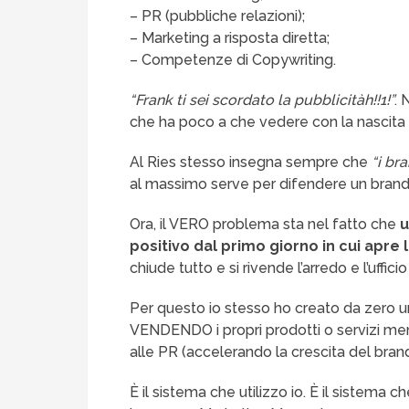
– PR (pubbliche relazioni);
– Marketing a risposta diretta;
– Competenze di Copywriting.
“Frank ti sei scordato la pubblicitàh!!1!”
. 
che ha poco a che vedere con la nascita 
Al Ries stesso insegna sempre che
“i br
al massimo serve per difendere un brand
Ora, il VERO problema sta nel fatto che
u
positivo dal primo giorno in cui apre 
chiude tutto e si rivende l’arredo e l’uffici
Per questo io stesso ho creato da zero un 
VENDENDO i propri prodotti o servizi mentr
alle PR (accelerando la crescita del brand 
È il sistema che utilizzo io. È il sistema ch