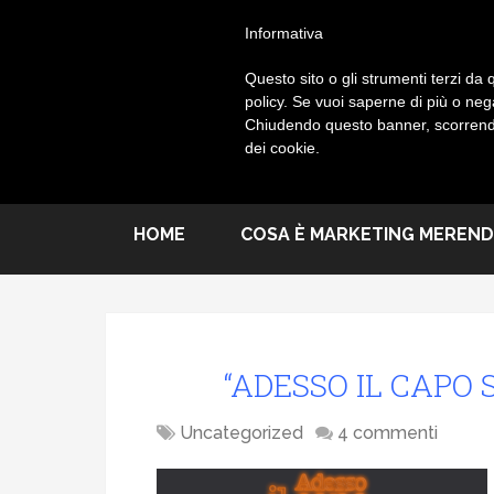
Informativa
MARKETI
Questo sito o gli strumenti terzi da q
policy. Se vuoi saperne di più o neg
Chiudendo questo banner, scorrendo
IL VERTICE ANN
dei cookie.
HOME
COSA È MARKETING MEREN
“ADESSO IL CAPO S
Uncategorized
4 commenti