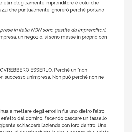
e etimologicamente imprenditore è colui che
 cazzi che puntualmente ignorerò perché portano
prese in Italia NON sono gestite da imprenditori
.
mpresa, un negozio, si sono messe in proprio con
à DOVREBBERO ESSERLO. Perché un “non
on successo un’impresa. Non può perché non ne
a a mettere degli errori in fila uno dietro l’altro,
 effetto del domino, facendo cascare un tassello
gigante schiaccerà l’azienda con loro dentro. Una