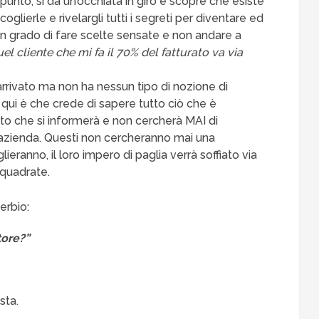
punto, si da un’occhiata in giro e scopre che esiste
glierle e rivelargli tutti i segreti per diventare ed
in grado di fare scelte sensate e non andare a
uel cliente che mi fa il 70% del fatturato va via
arrivato ma non ha nessun tipo di nozione di
qui è che crede di sapere tutto ciò che è
to che si informerà e non cercherà MAI di
a azienda. Questi non cercheranno mai una
ieranno, il loro impero di paglia verrà soffiato via
 quadrate.
erbio:
tore?”
sta.