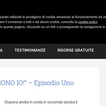
NG MERENDA
uesto utilizzati si avvalgono di cookie necessari al funzionamento ed utili 
are il consenso a tutti o ad alcuni cookie, consulta la
cookie policy
.
 questa pagina, cliccando su un link o proseguendo la navigazione in a
UALE PER IL MARKETING PROFESSIONALE
DA
TESTIMONIANZE
RISORSE GRATUITE
ONO IO!” – Episodio Uno
Stasera andrà in onda in seconda serata il